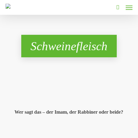
Men
Skip
to
search
main
content
Schweinefleisch
Wer sagt das – der Imam, der Rabbiner oder beide?