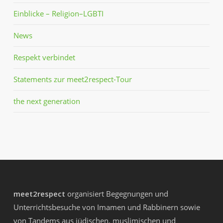
Einblicke – Religion–LGBTI
News
Respekt verbindet
Statements zur meet2respect-Tour
the next generation
meet2respect
organisiert Begegnungen und
Unterrichtsbesuche von Imamen und Rabbinern sowie
von Tandems aus jüdischen, muslimischen und