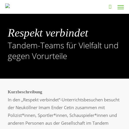
Men
Skip
to
search
main
content
Respekt verbindet
Tandem-Teams für Vielfalt und
gegen Vorurteile
Kurzbeschreibung
In den „Respekt verbindet“-Unterrichtsbesuchen besucht
der Neuköllner Imam Ender Cetin zusammen mit
Polizist*innen, Sportler*innen, Schauspieler*innen und
anderen Personen aus der Gesellschaft im Tandem