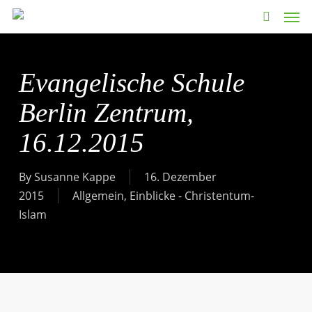
Men
Skip
to
search
main
content
Evangelische Schule
Berlin Zentrum,
16.12.2015
By
Susanne Kappe
16. Dezember
2015
Allgemein
,
Einblicke - Christentum-
Islam