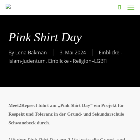
Men
Skip
to
search
main
content
Pink Shirt Day
By
Lena Bakman
3. Mai 2024
Einblicke -
Islam-Judentum
,
Einblicke - Religion–LGBTI
Meet2Repsect führt am „Pink Shirt Day“ ein Projekt für
Respekt und Toleranz in der Grund- und Sekundarschule
Schwanebeck durch.
Mit dem Pink Shirt Day am 2.Mai setzt die Grund- und