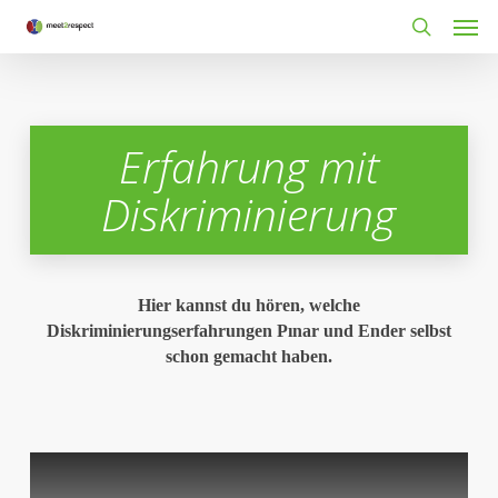
Men
Skip
to
search
main
content
Erfahrung mit
Diskriminierung
Hier kannst du hören, welche
Diskriminierungserfahrungen P
ı
nar und Ender selbst
schon gemacht haben.