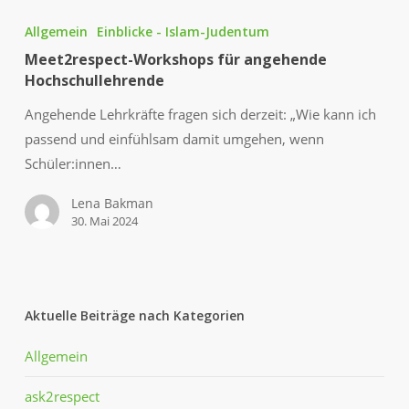
Workshops
Allgemein
Einblicke - Islam-Judentum
für
Meet2respect-Workshops für angehende
angehende
Hochschullehrende
Hochschullehrende
Angehende Lehrkräfte fragen sich derzeit: „Wie kann ich
passend und einfühlsam damit umgehen, wenn
Schüler:innen…
Lena Bakman
30. Mai 2024
Aktuelle Beiträge nach Kategorien
Allgemein
ask2respect