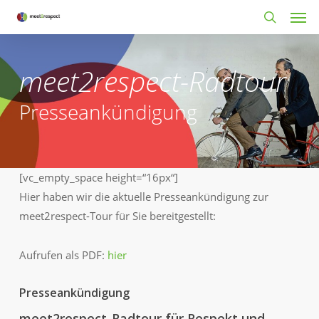
Men
Skip
to
search
main
content
meet2respect-Radtour
Presseankündigung
[vc_empty_space height=“16px“]
Hier haben wir die aktuelle Presseankündigung zur
meet2respect-Tour für Sie bereitgestellt:
Aufrufen als PDF:
hier
Presseankündigung
meet2respect-Radtour für Respekt und