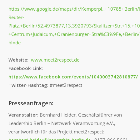
https://www.google.de/maps/dir/Kemperpl.,+10785+Berlin/E
Reuter-
Platz,+Berlin/52.4973877,13.3920793/Skalitzer+Str.+15,+1
+Centrum+Judaicum,+Oranienburger+Stra%C3%9Fe,+Berl
hl=de
Website:
www.meet2respect.de
Facebook-Link:
https://www.facebook.com/events/1040003742810877/
Twitter-Hashtag:
#meet2respect
Presseanfragen:
Veranstalter:
Bernhard Heider, Geschäftsführer von
Leadership Berlin – Netzwerk Verantwortung e.V.,
verantwortlich für das Projekt meet2respect:
bernhard.heider@leadership-berlin.de
, 0177-866 5661