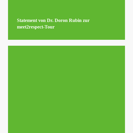
Statement von Dr. Doron Rubin zur
meet2respect-Tour
Statement
von
Kadir
Sanci
zur
meet2respect-
Tour