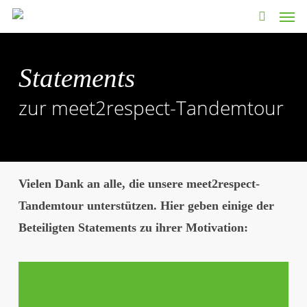
Men
Skip
to
search
main
content
Statements
zur meet2respect-Tandemtour
Vielen Dank an alle, die unsere meet2respect-
Tandemtour unterstützen. Hier geben einige der
Beteiligten Statements zu ihrer Motivation:
Statement
von
Shlomit